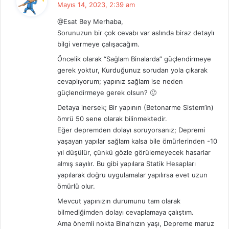
e
Mayıs 14, 2023, 2:39 am
d
@Esat Bey Merhaba,
i
Sorunuzun bir çok cevabı var aslında biraz detaylı
k
bilgi vermeye çalışacağım.
i
Öncelik olarak “Sağlam Binalarda” güçlendirmeye
:
gerek yoktur, Kurduğunuz sorudan yola çıkarak
cevaplıyorum; yapınız sağlam ise neden
güçlendirmeye gerek olsun? 🙂
Detaya inersek; Bir yapının (Betonarme Sistem’in)
ömrü 50 sene olarak bilinmektedir.
Eğer depremden dolayı soruyorsanız; Depremi
yaşayan yapılar sağlam kalsa bile ömürlerinden -10
yıl düşülür, çünkü gözle görülemeyecek hasarlar
almış sayılır. Bu gibi yapılara Statik Hesapları
yapılarak doğru uygulamalar yapılırsa evet uzun
ömürlü olur.
Mevcut yapınızın durumunu tam olarak
bilmediğimden dolayı cevaplamaya çalıştım.
Ama önemli nokta Bina’nızın yaşı, Depreme maruz