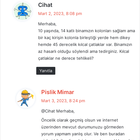
d
Cihat
e
Mart 2, 2023, 8:08 pm
d
Merhaba,
i
10 yaşında, 14 katlı binamızın kolonları sağlam ama
k
bir kaç kirişin kolonla birleştiği yerde hem dikey
i
hemde 45 derecelik kılcal çatlaklar var. Binamızın
:
az hasarlı olduğu söylendi ama tedirginiz. Kılcal
çatlaklar ne derece tehlikeli?
Yanıtla
d
Pislik Mimar
e
Mart 3, 2023, 8:24 pm
d
@Cihat Merhaba,
i
k
Öncelik olarak geçmiş olsun ve internet
i
üzerinden mevcut durumunuzu görmeden
yorum yapmam yanlış olur. Ve ben buradan
: