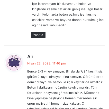
için istenmeyen bir durumdur. Kolon ve
kirişlerde kesme çatlakları geniş ise, ağır hasar
vardır. Kolonlarda beton ezilmiş ise, kesme
çatlakları varsa ve boyuna donatı burkulmuş ise
ağır hasarlı kabul edilir.
Yanıtla
d
Ali
e
Nisan 22, 2023, 11:46 pm
d
Bence 2-3 yıl ev almayın. Binalarda 7/24 kesintisiz
i
görüntü kaydı olmayan bina almayın. Görüntülerde
k
demir dizaynı ve beton ile ilgili kayıtlar da olmalıdır.
i
Beton fabrikasının düzgün kaydı olmalıdır. Tüm
:
faturaların dosyasını görebilmelisiniz. Müteahhit
bina yapmaya başlayınca hemen mersedes alır
onun maliyetini hemen size kakalar. O
tahsilizdir.siztahsillisinizama sizi kandırır. Onun için