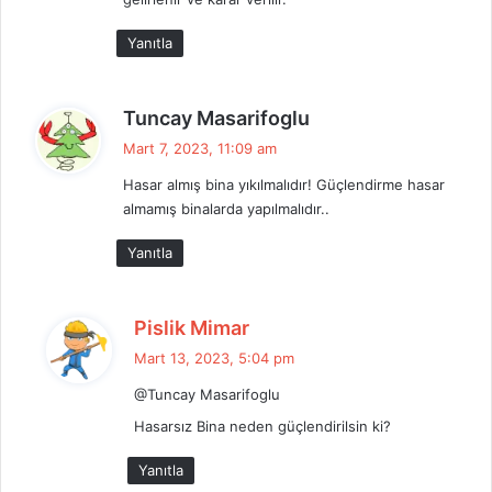
Yanıtla
d
Tuncay Masarifoglu
e
Mart 7, 2023, 11:09 am
d
Hasar almış bina yıkılmalıdır! Güçlendirme hasar
i
almamış binalarda yapılmalıdır..
k
i
Yanıtla
:
d
Pislik Mimar
e
Mart 13, 2023, 5:04 pm
d
@Tuncay Masarifoglu
i
k
Hasarsız Bina neden güçlendirilsin ki?
i
Yanıtla
: