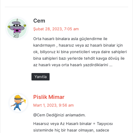
d
Cem
e
Şubat 28, 2023, 7:05 am
d
Orta hasarlı binalara asla güçlendirme ile
i
kandırmayın , hasarsız veya az hasarlı binalar için
k
ok, biliyoruz ki bina yoneticileri veya daire sahipleri
i
bina sahipleri bazı yerlerde tehdit kavga dövüş ile
:
az hasarlı veya orta hasarlı yazdirdiklarini …
Yanıtla
d
Pislik Mimar
e
Mart 1, 2023, 9:56 am
d
@Cem Dediğinizi anlamadım.
i
k
Hasarsız veya Az Hasarlı binalar = Taşıyıcısı
i
sisteminde hiç bir hasar olmayan, sadece