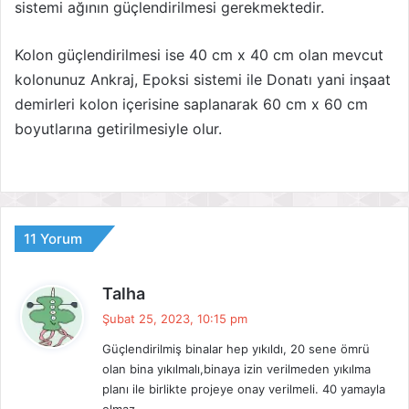
sistemi ağının güçlendirilmesi gerekmektedir.
Kolon güçlendirilmesi ise 40 cm x 40 cm olan mevcut
kolonunuz Ankraj, Epoksi sistemi ile Donatı yani inşaat
demirleri kolon içerisine saplanarak 60 cm x 60 cm
boyutlarına getirilmesiyle olur.
11 Yorum
d
Talha
e
Şubat 25, 2023, 10:15 pm
d
Güçlendirilmiş binalar hep yıkıldı, 20 sene ömrü
i
olan bina yıkılmalı,binaya izin verilmeden yıkılma
k
planı ile birlikte projeye onay verilmeli. 40 yamayla
i