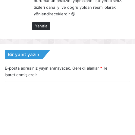
durumunun analizini yapmalarını isteyebilirsiniz.
Sizleri daha iyi ve doğru yoldan resmi olarak
yönlendireceklerdir 🙂
Yanıtla
Bir yanıt yazın
E-posta adresiniz yayınlanmayacak.
Gerekli alanlar
*
ile
işaretlenmişlerdir
Y
o
r
u
m
*