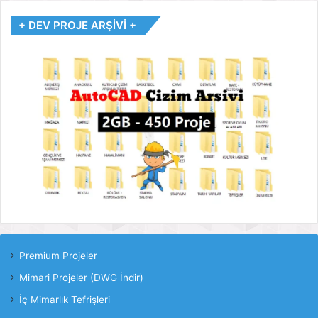
+ DEV PROJE ARŞİVİ +
Premium Projeler
Mimari Projeler (DWG İndir)
İç Mimarlık Tefrişleri