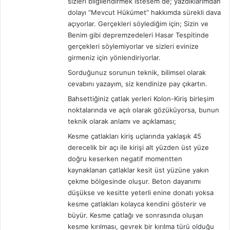
sizleri bilgilendirmek istesem de; yazdıklarımdan
dolayı “Mevcut Hükümet” hakkımda sürekli dava
açıyorlar. Gerçekleri söylediğim için; Sizin ve
Benim gibi depremzedeleri Hasar Tespitinde
gerçekleri söylemiyorlar ve sizleri evinize
girmeniz için yönlendiriyorlar.
Sorduğunuz sorunun teknik, bilimsel olarak
cevabını yazayım, siz kendinize pay çıkartın.
Bahsettiğiniz çatlak yerleri Kolon-Kiriş birleşim
noktalarında ve açılı olarak gözüküyorsa, bunun
teknik olarak anlamı ve açıklaması;
Kesme çatlakları kiriş uçlarında yaklaşık 45
derecelik bir açı ile kirişi alt yüzden üst yüze
doğru keserken negatif momentten
kaynaklanan çatlaklar kesit üst yüzüne yakın
çekme bölgesinde oluşur. Beton dayanımı
düşükse ve kesitte yeterli enine donatı yoksa
kesme çatlakları kolayca kendini gösterir ve
büyür. Kesme çatlağı ve sonrasında oluşan
kesme kırılması, gevrek bir kırılma türü olduğu