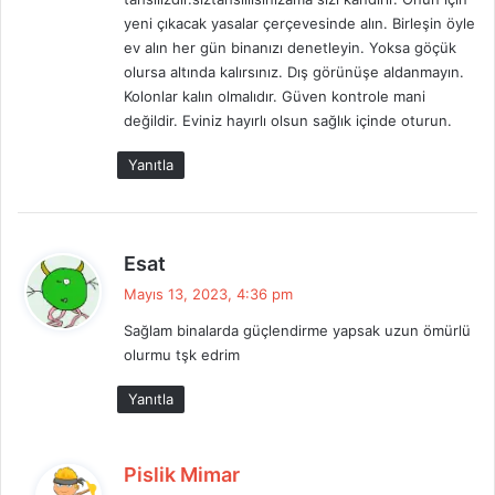
yeni çıkacak yasalar çerçevesinde alın. Birleşin öyle
ev alın her gün binanızı denetleyin. Yoksa göçük
olursa altında kalırsınız. Dış görünüşe aldanmayın.
Kolonlar kalın olmalıdır. Güven kontrole mani
değildir. Eviniz hayırlı olsun sağlık içinde oturun.
Yanıtla
d
Esat
e
Mayıs 13, 2023, 4:36 pm
d
Sağlam binalarda güçlendirme yapsak uzun ömürlü
i
olurmu tşk edrim
k
i
Yanıtla
:
d
Pislik Mimar