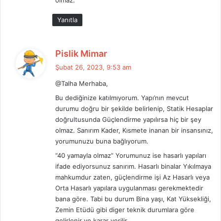
olmaz.
:
Yanıtla
d
Pislik Mimar
e
Şubat 26, 2023, 9:53 am
d
@Talha Merhaba,
i
k
Bu dediğinize katılmıyorum. Yapı’nın mevcut
i
durumu doğru bir şekilde belirlenip, Statik Hesaplar
doğrultusunda Güçlendirme yapılırsa hiç bir şey
:
olmaz. Sanırım Kader, Kısmete inanan bir insansınız,
yorumunuzu buna bağlıyorum.
“40 yamayla olmaz” Yorumunuz ise hasarlı yapıları
ifade ediyorsunuz sanırım. Hasarlı binalar Yıkılmaya
mahkumdur zaten, güçlendirme işi Az Hasarlı veya
Orta Hasarlı yapılara uygulanması gerekmektedir
bana göre. Tabi bu durum Bina yaşı, Kat Yüksekliği,
Zemin Etüdü gibi diger teknik durumlara göre
gelirlenir ve karar verilir.