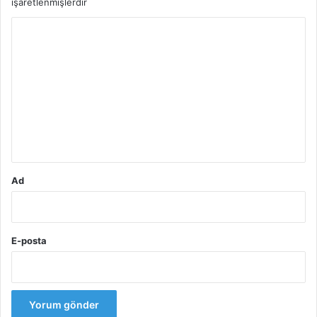
işaretlenmişlerdir
Y
o
r
u
m
*
Ad
E-posta