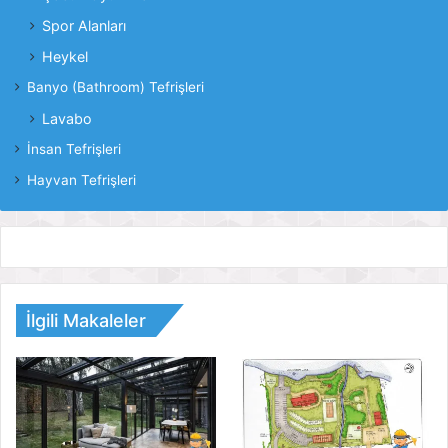
Spor Alanları
Heykel
Banyo (Bathroom) Tefrişleri
Lavabo
İnsan Tefrişleri
Hayvan Tefrişleri
İlgili Makaleler