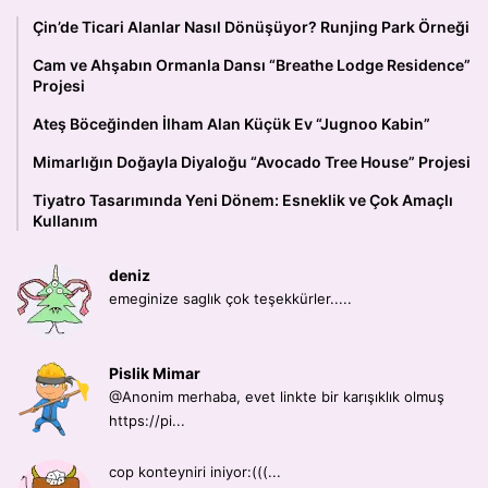
Çin’de Ticari Alanlar Nasıl Dönüşüyor? Runjing Park Örneği
Cam ve Ahşabın Ormanla Dansı “Breathe Lodge Residence”
Projesi
Ateş Böceğinden İlham Alan Küçük Ev “Jugnoo Kabin”
Mimarlığın Doğayla Diyaloğu “Avocado Tree House” Projesi
Tiyatro Tasarımında Yeni Dönem: Esneklik ve Çok Amaçlı
Kullanım
deniz
emeginize saglık çok teşekkürler.....
Pislik Mimar
@Anonim merhaba, evet linkte bir karışıklık olmuş
https://pi...
cop konteyniri iniyor:(((...