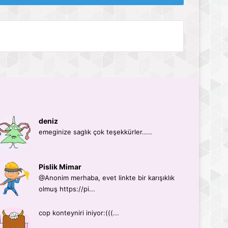
deniz
emeginize saglık çok teşekkürler.....
Pislik Mimar
@Anonim merhaba, evet linkte bir karışıklık
olmuş https://pi...
cop konteyniri iniyor:(((...