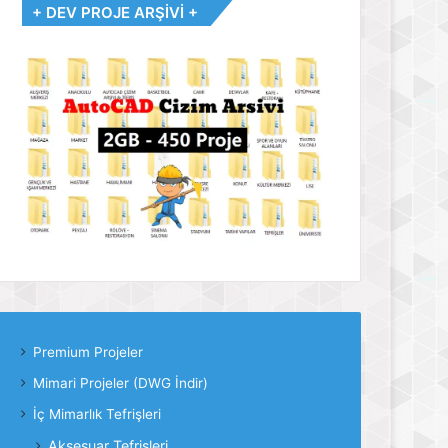
+ DEV PROJE ARŞİVİ +
Premium Projeler
Mimari Projeler (DWG İndir)
İç Mimarlık Tefrişleri
Aksesuar Tefrişleri