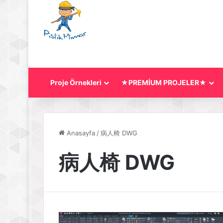
Proje Örnekleri
★PREMİUM PROJELER★
Anasayfa
/
病人椅 DWG
病人椅 DWG