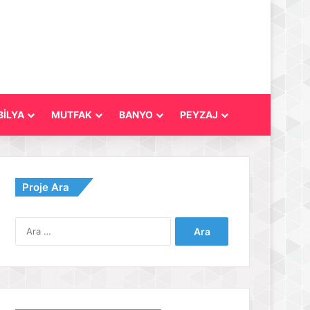
İLYA
MUTFAK
BANYO
PEYZAJ
Proje Ara
Arama: