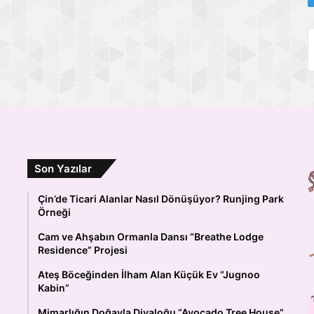
Son Yazılar
Çin’de Ticari Alanlar Nasıl Dönüşüyor? Runjing Park
Örneği
Cam ve Ahşabın Ormanla Dansı “Breathe Lodge
Residence” Projesi
Ateş Böceğinden İlham Alan Küçük Ev “Jugnoo
Kabin”
Mimarlığın Doğayla Diyaloğu “Avocado Tree House”