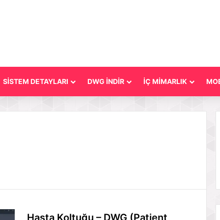
SİSTEM DETAYLARI
DWG İNDİR
İÇ MİMARLIK
MOB
Hasta Koltuğu – DWG (Patient