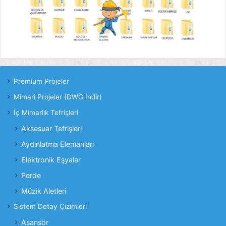
Premium Projeler
Mimari Projeler (DWG İndir)
İç Mimarlık Tefrişleri
Aksesuar Tefrişleri
Aydınlatma Elemanları
Elektronik Eşyalar
Perde
Müzik Aletleri
Sistem Detay Çizimleri
Asansör