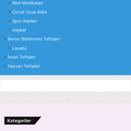
Kent Mobilyaları
Çocuk Oyun Alanı
Spor Alanları
Heykel
Banyo (Bathroom) Tefrişleri
Lavabo
İnsan Tefrişleri
Hayvan Tefrişleri
Kategoriler