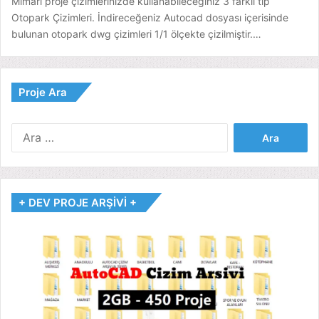
Mimari proje çizimlerinizde kullanabileceğiniz 3 farklı tip
Otopark Çizimleri. İndireceğeniz Autocad dosyası içerisinde
bulunan otopark dwg çizimleri 1/1 ölçekte çizilmiştir.…
Proje Ara
Arama:
+ DEV PROJE ARŞİVİ +