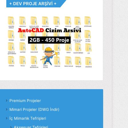
+ DEV PROJE ARŞİVİ +
Premium Projeler
Mimari Projeler (DWG İndir)
İç Mimarlık Tefrişleri
Aksesuar Tefrişleri