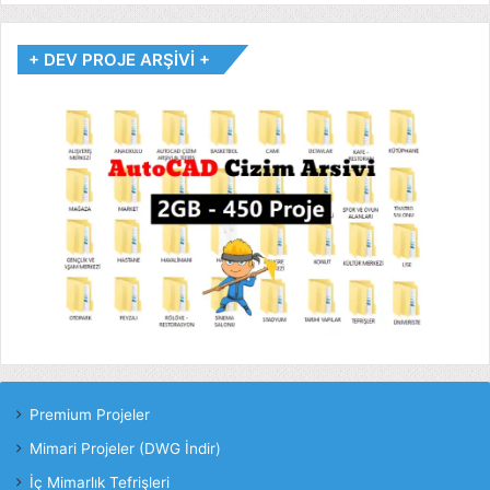
+ DEV PROJE ARŞİVİ +
Premium Projeler
Mimari Projeler (DWG İndir)
İç Mimarlık Tefrişleri