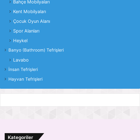
Bahçe Mobilyaları
Kent Mobilyaları
Çocuk Oyun Alanı
Spor Alanları
Heykel
Banyo (Bathroom) Tefrişleri
Lavabo
İnsan Tefrişleri
Hayvan Tefrişleri
Kategoriler