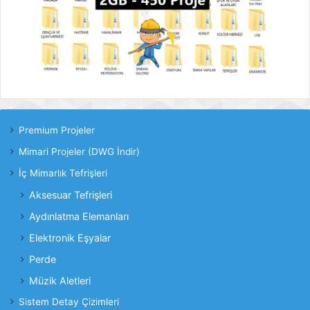
Premium Projeler
Mimari Projeler (DWG İndir)
İç Mimarlık Tefrişleri
Aksesuar Tefrişleri
Aydınlatma Elemanları
Elektronik Eşyalar
Perde
Müzik Aletleri
Sistem Detay Çizimleri