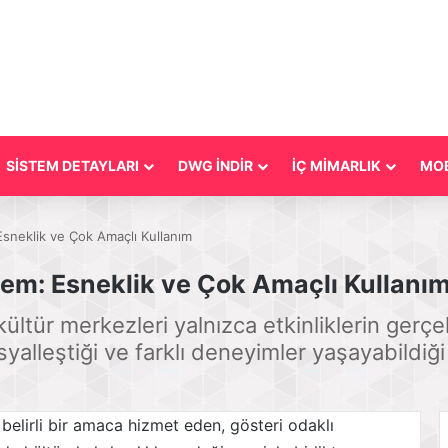
SİSTEM DETAYLARI
DWG İNDİR
İÇ MİMARLIK
MOB
sneklik ve Çok Amaçlı Kullanım
em: Esneklik ve Çok Amaçlı Kullanı
kültür merkezleri yalnızca etkinliklerin gerçekl
yalleştiği ve farklı deneyimler yaşayabildiği
 belirli bir amaca hizmet eden, gösteri odaklı