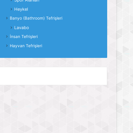
Heykel
Banyo (Bathroom) Tefrişleri
Lavabo
İnsan Tefrişleri
Hayvan Tefrişleri