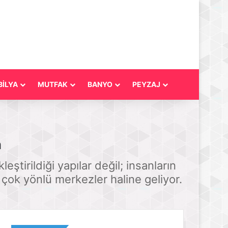
İLYA
MUTFAK
BANYO
PEYZAJ
m
eştirildiği yapılar değil; insanların
 çok yönlü merkezler haline geliyor.