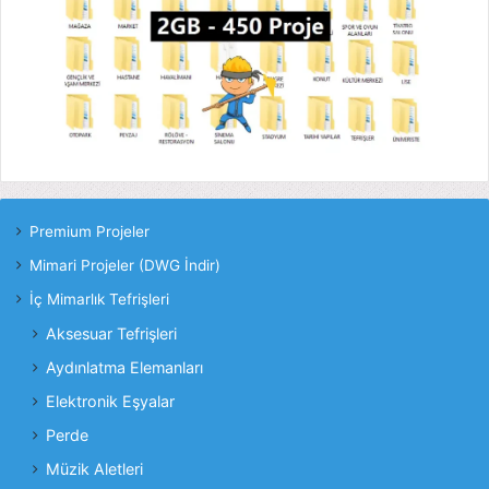
Premium Projeler
Mimari Projeler (DWG İndir)
İç Mimarlık Tefrişleri
Aksesuar Tefrişleri
Aydınlatma Elemanları
Elektronik Eşyalar
Perde
Müzik Aletleri