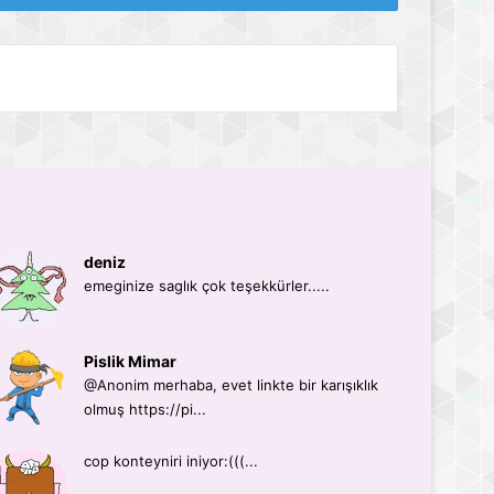
deniz
emeginize saglık çok teşekkürler.....
Pislik Mimar
@Anonim merhaba, evet linkte bir karışıklık
olmuş https://pi...
cop konteyniri iniyor:(((...