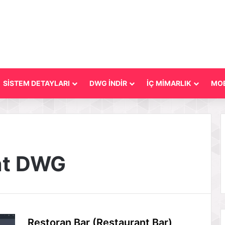
SİSTEM DETAYLARI
DWG İNDİR
İÇ MİMARLIK
MOB
nt DWG
Restoran Bar (Restaurant Bar)