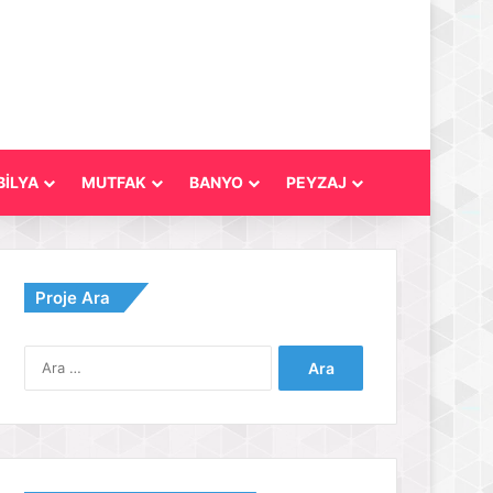
İLYA
MUTFAK
BANYO
PEYZAJ
Proje Ara
Arama: