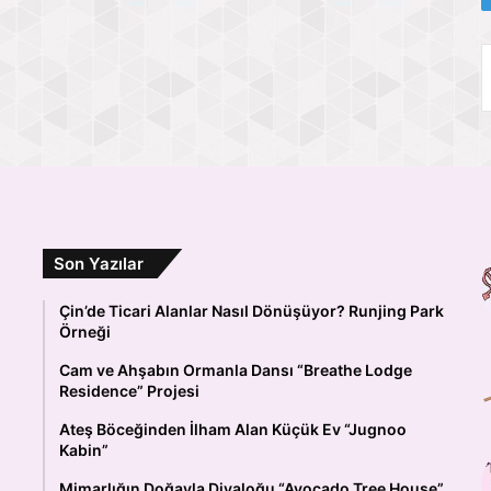
Son Yazılar
Çin’de Ticari Alanlar Nasıl Dönüşüyor? Runjing Park
Örneği
Cam ve Ahşabın Ormanla Dansı “Breathe Lodge
Residence” Projesi
Ateş Böceğinden İlham Alan Küçük Ev “Jugnoo
Kabin”
Mimarlığın Doğayla Diyaloğu “Avocado Tree House”