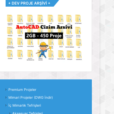
+ DEV PROJE ARŞİVİ +
Premium Projeler
Mimari Projeler (DWG İndir)
İç Mimarlık Tefrişleri
Aksesuar Tefrişleri