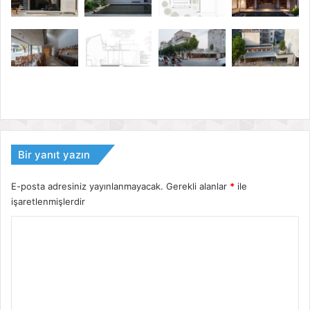
Bir yanıt yazın
E-posta adresiniz yayınlanmayacak.
Gerekli alanlar
*
ile
işaretlenmişlerdir
Y
o
r
u
m