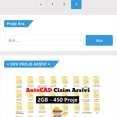
«
1
2
3
Proje Ara
Arama:
+ DEV PROJE ARŞİVİ +