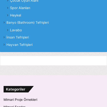
Çocuk Oyun Alanı
Spor Alanları
Heykel
Banyo (Bathroom) Tefrişleri
Lavabo
İnsan Tefrişleri
Hayvan Tefrişleri
Kategoriler
Mimari Proje Örnekleri
Mimari Eserler