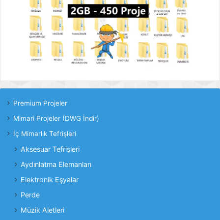
Premium Projeler
Mimari Projeler (DWG İndir)
İç Mimarlık Tefrişleri
Aksesuar Tefrişleri
Aydınlatma Elemanları
Elektronik Eşyalar
Perde
Müzik Aletleri