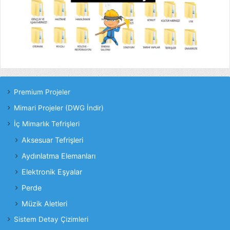
Premium Projeler
Mimari Projeler (DWG İndir)
İç Mimarlık Tefrişleri
Aksesuar Tefrişleri
Aydınlatma Elemanları
Elektronik Eşyalar
Perde
Müzik Aletleri
Sistem Detay Çizimleri