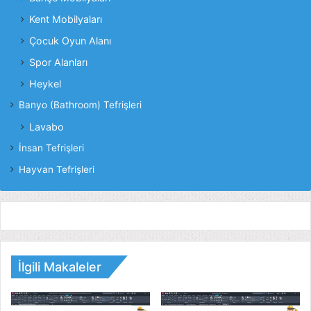
Kent Mobilyaları
Çocuk Oyun Alanı
Spor Alanları
Heykel
Banyo (Bathroom) Tefrişleri
Lavabo
İnsan Tefrişleri
Hayvan Tefrişleri
İlgili Makaleler