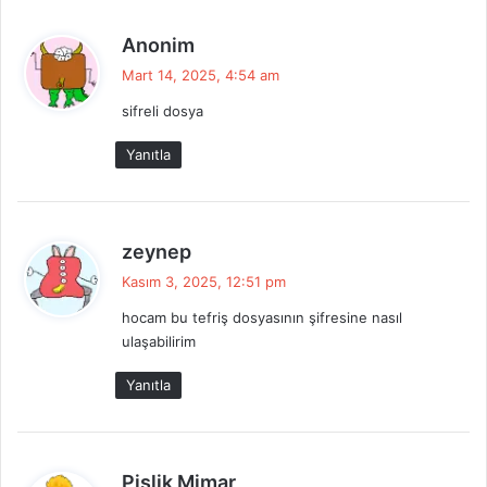
d
Anonim
e
Mart 14, 2025, 4:54 am
d
sifreli dosya
i
k
Yanıtla
i
:
d
zeynep
e
Kasım 3, 2025, 12:51 pm
d
hocam bu tefriş dosyasının şifresine nasıl
i
ulaşabilirim
k
i
Yanıtla
:
d
Pislik Mimar