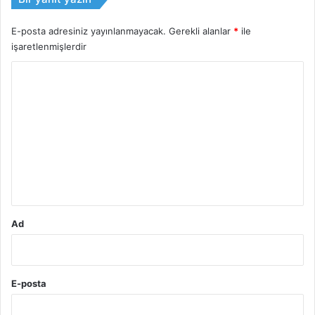
E-posta adresiniz yayınlanmayacak.
Gerekli alanlar
*
ile
işaretlenmişlerdir
Y
o
r
u
m
*
Ad
E-posta