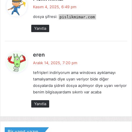
e
Kasım 4, 2025, 6:49 pm
d
dosya şifresi:
pislikmimar.com
i
k
Yanıtla
i
:
d
eren
e
Aralık 14, 2025, 7:20 pm
d
tefrişleri indiriyorum ama windows ayıklamayı
i
tamalıyamadı diye uyarı veriyor bide diğer
k
dosyalarda şidreli dosya açılmıyor diye uyarı veriyor
i
benim bilgisayardamı sıkıntı var acaba
:
Yanıtla
Bir yanıt yazın