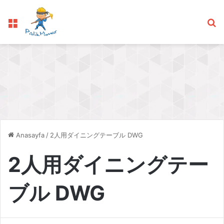
Menü
Ar
Anasayfa
/
2人用ダイニングテーブル DWG
2人用ダイニングテー
ブル DWG