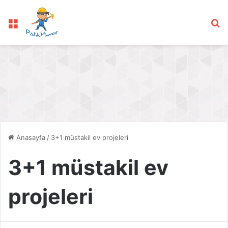
Menü
Ar
Anasayfa
/
3+1 müstakil ev projeleri
3+1 müstakil ev
projeleri