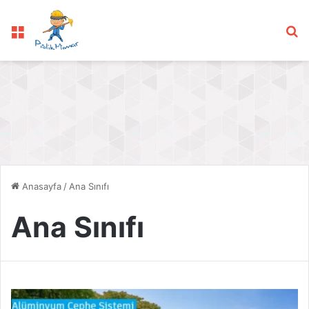
Menü
Ar
Anasayfa
/
Ana Sınıfı
Ana Sınıfı