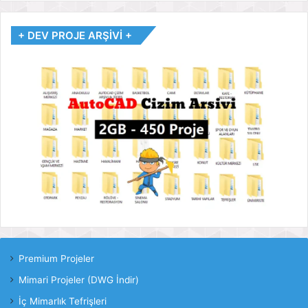
+ DEV PROJE ARŞİVİ +
Premium Projeler
Mimari Projeler (DWG İndir)
İç Mimarlık Tefrişleri