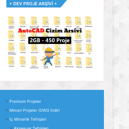
+ DEV PROJE ARŞİVİ +
Premium Projeler
Mimari Projeler (DWG İndir)
İç Mimarlık Tefrişleri
Aksesuar Tefrişleri