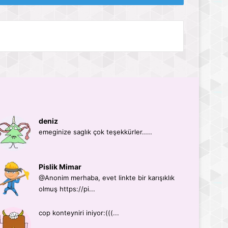
deniz
emeginize saglık çok teşekkürler.....
Pislik Mimar
@Anonim merhaba, evet linkte bir karışıklık
olmuş https://pi...
cop konteyniri iniyor:(((...