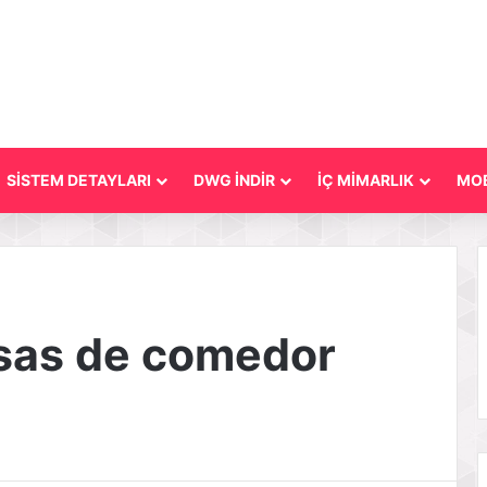
SİSTEM DETAYLARI
DWG İNDİR
İÇ MİMARLIK
MOB
sas de comedor