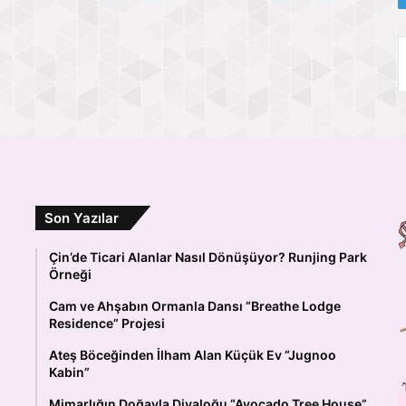
Son Yazılar
Çin’de Ticari Alanlar Nasıl Dönüşüyor? Runjing Park
Örneği
Cam ve Ahşabın Ormanla Dansı “Breathe Lodge
Residence” Projesi
Ateş Böceğinden İlham Alan Küçük Ev “Jugnoo
Kabin”
Mimarlığın Doğayla Diyaloğu “Avocado Tree House”