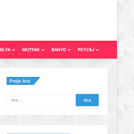
İLYA
MUTFAK
BANYO
PEYZAJ
Proje Ara
Arama: