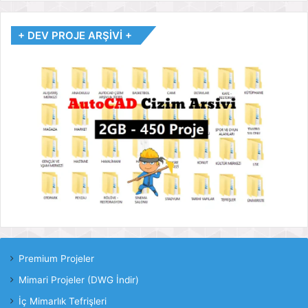
+ DEV PROJE ARŞİVİ +
Premium Projeler
Mimari Projeler (DWG İndir)
İç Mimarlık Tefrişleri