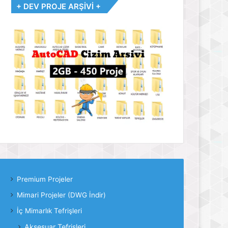
+ DEV PROJE ARŞİVİ +
Premium Projeler
Mimari Projeler (DWG İndir)
İç Mimarlık Tefrişleri
Aksesuar Tefrişleri