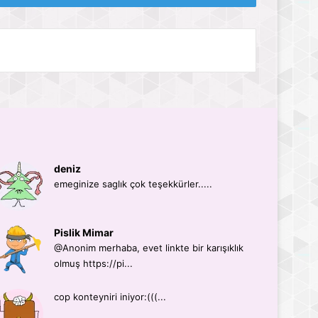
deniz
emeginize saglık çok teşekkürler.....
Pislik Mimar
@Anonim merhaba, evet linkte bir karışıklık
olmuş https://pi...
cop konteyniri iniyor:(((...