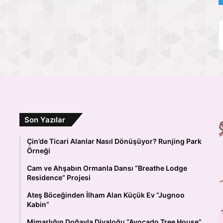
Son Yazılar
Çin’de Ticari Alanlar Nasıl Dönüşüyor? Runjing Park
Örneği
Cam ve Ahşabın Ormanla Dansı “Breathe Lodge
Residence” Projesi
Ateş Böceğinden İlham Alan Küçük Ev “Jugnoo
Kabin”
Mimarlığın Doğayla Diyaloğu “Avocado Tree House”