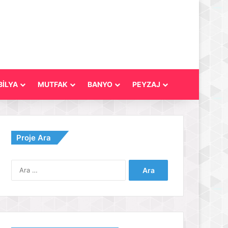
İLYA
MUTFAK
BANYO
PEYZAJ
Proje Ara
Arama: