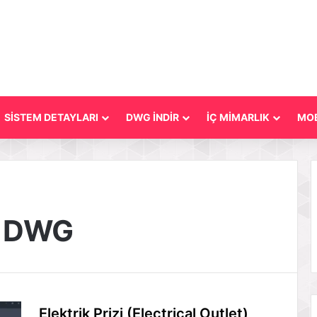
SİSTEM DETAYLARI
DWG İNDİR
İÇ MİMARLIK
MOB
et DWG
Elektrik Prizi (Electrical Outlet)