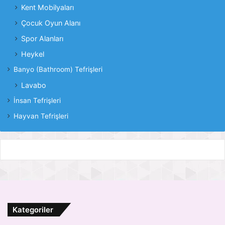
Kent Mobilyaları
Çocuk Oyun Alanı
Spor Alanları
Heykel
Banyo (Bathroom) Tefrişleri
Lavabo
İnsan Tefrişleri
Hayvan Tefrişleri
Kategoriler