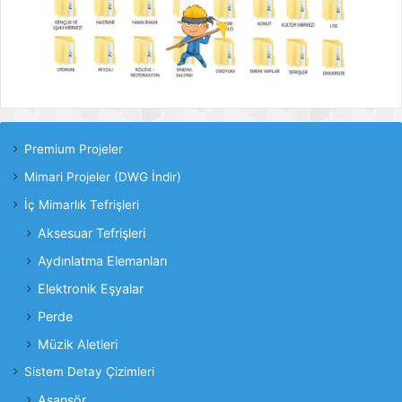
Premium Projeler
Mimari Projeler (DWG İndir)
İç Mimarlık Tefrişleri
Aksesuar Tefrişleri
Aydınlatma Elemanları
Elektronik Eşyalar
Perde
Müzik Aletleri
Sistem Detay Çizimleri
Asansör