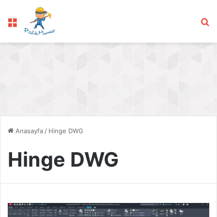
Menü
Ar
Anasayfa
/
Hinge DWG
Hinge DWG