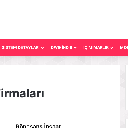
SİSTEM DETAYLARI
DWG İNDİR
İÇ MİMARLIK
MOB
irmaları
Rönesans İnşaat