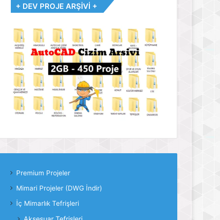
+ DEV PROJE ARŞİVİ +
Premium Projeler
Mimari Projeler (DWG İndir)
İç Mimarlık Tefrişleri
Aksesuar Tefrişleri