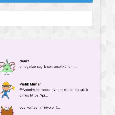
deniz
emeginize saglık çok teşekkürler.....
Pislik Mimar
@Anonim merhaba, evet linkte bir karışıklık
olmuş https://pi...
cop konteyniri iniyor:(((...