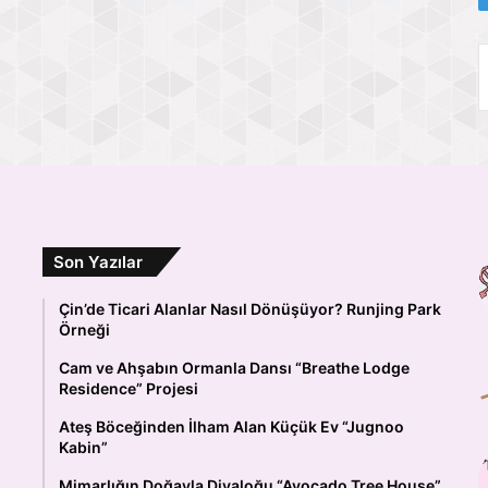
Son Yazılar
Çin’de Ticari Alanlar Nasıl Dönüşüyor? Runjing Park
Örneği
Cam ve Ahşabın Ormanla Dansı “Breathe Lodge
Residence” Projesi
Ateş Böceğinden İlham Alan Küçük Ev “Jugnoo
Kabin”
Mimarlığın Doğayla Diyaloğu “Avocado Tree House”