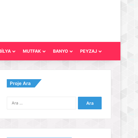
İLYA
MUTFAK
BANYO
PEYZAJ
Proje Ara
Arama: