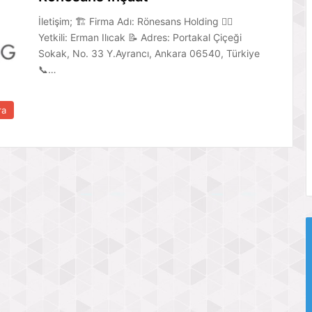
İletişim; 🏗 Firma Adı: Rönesans Holding 👷‍♂️
Yetkili: Erman Ilıcak 📝 Adres: Portakal Çiçeği
Sokak, No. 33 Y.Ayrancı, Ankara 06540, Türkiye
📞…
ra