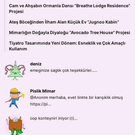
Cam ve Ahşabın Ormanla Dansı “Breathe Lodge Residence”
Projesi
Ateş Böceğinden İlham Alan Küçük Ev “Jugnoo Kabin”
Mimarlığın Doğayla Diyaloğu “Avocado Tree House” Projesi
Tiyatro Tasarımında Yeni Dönem: Esneklik ve Çok Amaçlı
Kullanım
deniz
emeginize saglık çok teşekkürler.....
Pislik Mimar
@Anonim merhaba, evet linkte bir karışıklık olmuş
https://pi...
cop konteyniri iniyor:(((...