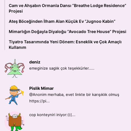
Cam ve Ahşabın Ormanla Dansı “Breathe Lodge Residence”
Projesi
Ateş Böceğinden İlham Alan Küçük Ev “Jugnoo Kabin”
Mimarlığın Doğayla Diyaloğu “Avocado Tree House” Projesi
Tiyatro Tasarımında Yeni Dönem: Esneklik ve Çok Amaçlı
Kullanım
deniz
emeginize saglık çok teşekkürler.....
Pislik Mimar
@Anonim merhaba, evet linkte bir karışıklık olmuş
https://pi...
cop konteyniri iniyor:(((...