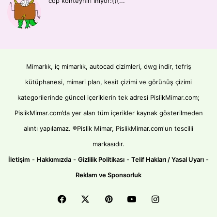
cop konteyniri iniyor:(((...
Mimarlık, iç mimarlık, autocad çizimleri, dwg indir, tefriş
kütüphanesi, mimari plan, kesit çizimi ve görünüş çizimi
kategorilerinde güncel içeriklerin tek adresi PislikMimar.com;
PislikMimar.com’da yer alan tüm içerikler kaynak gösterilmeden
alıntı yapılamaz. ®Pislik Mimar, PislikMimar.com'un tescilli
markasıdır.
İletişim
-
Hakkımızda
-
Gizlilik Politikası
-
Telif Hakları / Yasal Uyarı
-
Reklam ve Sponsorluk
Facebook
X
Pinterest
YouTube
Instagram