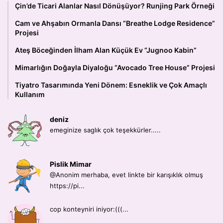
Çin’de Ticari Alanlar Nasıl Dönüşüyor? Runjing Park Örneği
Cam ve Ahşabın Ormanla Dansı “Breathe Lodge Residence”
Projesi
Ateş Böceğinden İlham Alan Küçük Ev “Jugnoo Kabin”
Mimarlığın Doğayla Diyaloğu “Avocado Tree House” Projesi
Tiyatro Tasarımında Yeni Dönem: Esneklik ve Çok Amaçlı
Kullanım
deniz
emeginize saglık çok teşekkürler.....
Pislik Mimar
@Anonim merhaba, evet linkte bir karışıklık olmuş
https://pi...
cop konteyniri iniyor:(((...