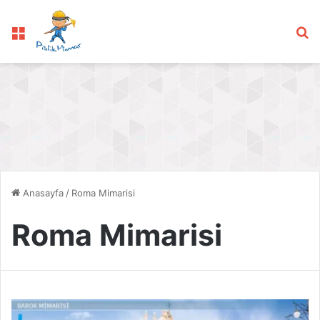
Menü
Ar
Anasayfa
/
Roma Mimarisi
Roma Mimarisi