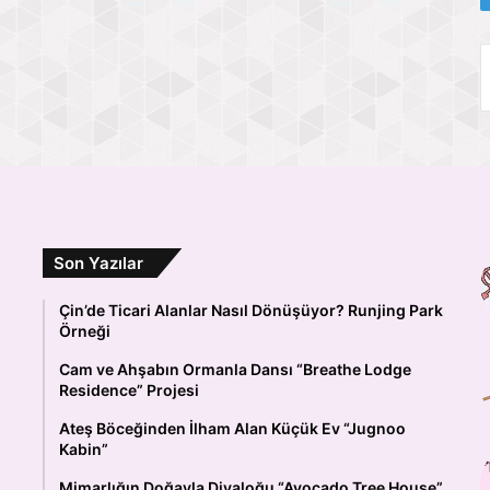
Son Yazılar
Çin’de Ticari Alanlar Nasıl Dönüşüyor? Runjing Park
Örneği
Cam ve Ahşabın Ormanla Dansı “Breathe Lodge
Residence” Projesi
Ateş Böceğinden İlham Alan Küçük Ev “Jugnoo
Kabin”
Mimarlığın Doğayla Diyaloğu “Avocado Tree House”