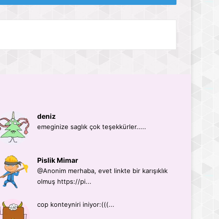
deniz
emeginize saglık çok teşekkürler.....
Pislik Mimar
@Anonim merhaba, evet linkte bir karışıklık
olmuş https://pi...
cop konteyniri iniyor:(((...