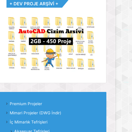
+ DEV PROJE ARŞİVİ +
Premium Projeler
Mimari Projeler (DWG İndir)
İç Mimarlık Tefrişleri
Aksesuar Tefrişleri