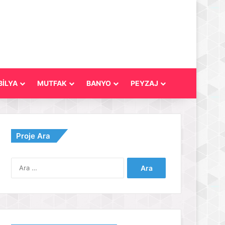
İLYA
MUTFAK
BANYO
PEYZAJ
Proje Ara
Arama: