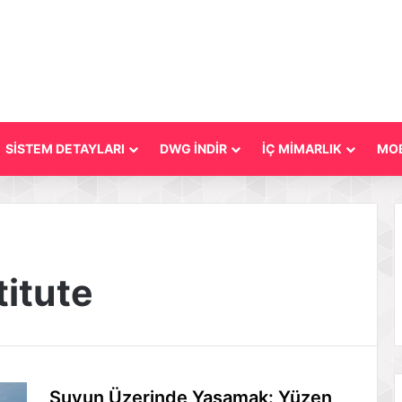
SİSTEM DETAYLARI
DWG İNDİR
İÇ MİMARLIK
MOB
titute
Suyun Üzerinde Yaşamak: Yüzen