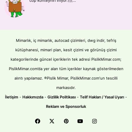
cop konteyniri iniyor:(((...
Mimarlık, iç mimarlık, autocad çizimleri, dwg indir, tefriş
kütüphanesi, mimari plan, kesit çizimi ve görünüş çizimi
kategorilerinde güncel içeriklerin tek adresi PislikMimar.com;
PislikMimar.com’da yer alan tüm içerikler kaynak gösterilmeden
alıntı yapılamaz. ®Pislik Mimar, PislikMimar.com'un tescilli
markasıdır.
İletişim
-
Hakkımızda
-
Gizlilik Politikası
-
Telif Hakları / Yasal Uyarı
-
Reklam ve Sponsorluk
Facebook
X
Pinterest
YouTube
Instagram