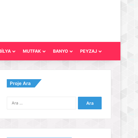
İLYA
MUTFAK
BANYO
PEYZAJ
Proje Ara
Arama: