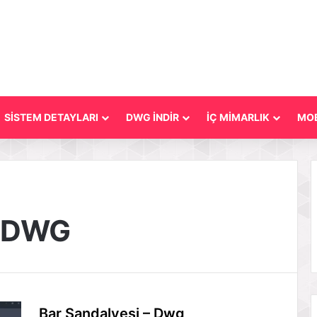
SİSTEM DETAYLARI
DWG İNDİR
İÇ MİMARLIK
MOB
r DWG
Bar Sandalyesi – Dwg