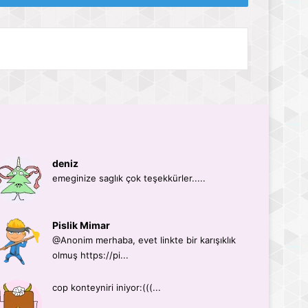
deniz
emeginize saglık çok teşekkürler.....
Pislik Mimar
@Anonim merhaba, evet linkte bir karışıklık
olmuş https://pi...
cop konteyniri iniyor:(((...