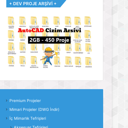
+ DEV PROJE ARŞİVİ +
Premium Projeler
Mimari Projeler (DWG İndir)
İç Mimarlık Tefrişleri
Aksesuar Tefrişleri