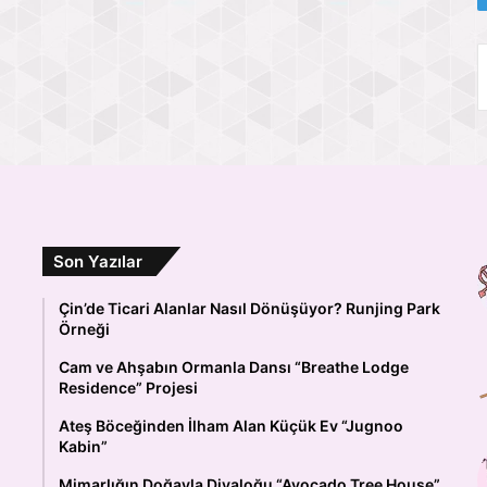
Son Yazılar
Çin’de Ticari Alanlar Nasıl Dönüşüyor? Runjing Park
Örneği
Cam ve Ahşabın Ormanla Dansı “Breathe Lodge
Residence” Projesi
Ateş Böceğinden İlham Alan Küçük Ev “Jugnoo
Kabin”
Mimarlığın Doğayla Diyaloğu “Avocado Tree House”