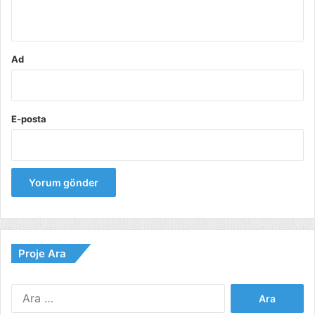
*
Ad
E-posta
Proje Ara
Arama: