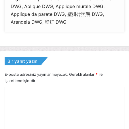
DWG, Aplique DWG, Applique murale DWG,
Applique da parete DWG, 壁掛け照明 DWG,
Arandela DWG, 壁灯 DWG
Bir yanıt yazın
E-posta adresiniz yayınlanmayacak.
Gerekli alanlar
*
ile
işaretlenmişlerdir
Y
o
r
u
m