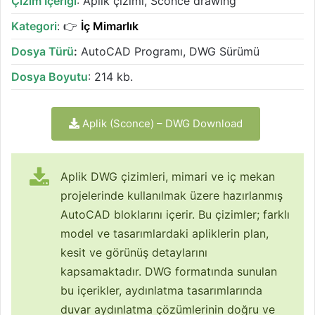
Çizim İçeriği
: Aplik çizimi, Sconce drawing
Kategori
: 👉
İç Mimarlık
Dosya Türü
:
AutoCAD Programı, DWG Sürümü
Dosya Boyutu
: 214 kb.
Aplik (Sconce) – DWG Download
Aplik DWG çizimleri, mimari ve iç mekan
projelerinde kullanılmak üzere hazırlanmış
AutoCAD bloklarını içerir. Bu çizimler; farklı
model ve tasarımlardaki apliklerin plan,
kesit ve görünüş detaylarını
kapsamaktadır. DWG formatında sunulan
bu içerikler, aydınlatma tasarımlarında
duvar aydınlatma çözümlerinin doğru ve