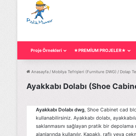
Proje Örnekleri
★PREMİUM PROJELER★
Anasayfa
/
Mobilya Tefrişleri (Furniture DWG)
/
Dolap Tef
Ayakkabı Dolabı (Shoe Cabin
Ayakkabı Dolabı dwg
, Shoe Cabinet cad blo
kullanabilirsiniz. Ayakkabı dolabı, ayakkabı
saklanmasını sağlayan pratik bir depolama mo
alanlarında kullanılır. Kapaklı, raflı veya ç