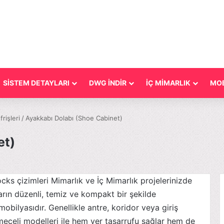
SİSTEM DETAYLARI
DWG İNDİR
İÇ MİMARLIK
MOB
rişleri
/
Ayakkabı Dolabı (Shoe Cabinet)
et)
cks çizimleri Mimarlık ve İç Mimarlık projelerinizde
ların düzenli, temiz ve kompakt bir şekilde
bilyasıdır. Genellikle antre, koridor veya giriş
ekmeceli modelleri ile hem yer tasarrufu sağlar hem de