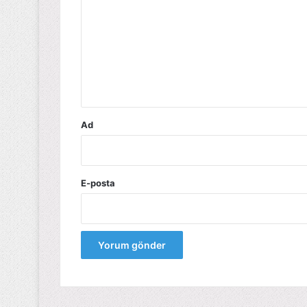
r
u
m
*
Ad
E-posta