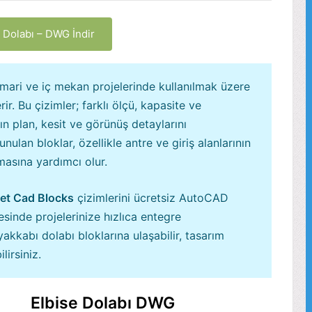
 Dolabı – DWG İndir
imari ve iç mekan projelerinde kullanılmak üzere
ir. Bu çizimler; farklı ölçü, kapasite ve
ın plan, kesit ve görünüş detaylarını
lan bloklar, özellikle antre ve giriş alanlarının
masına yardımcı olur.
et Cad Blocks
çizimlerini ücretsiz AutoCAD
esinde projelerinize hızlıca entegre
yakkabı dolabı bloklarına ulaşabilir, tasarım
lirsiniz.
Elbise Dolabı DWG