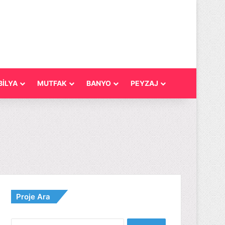
İLYA
MUTFAK
BANYO
PEYZAJ
Proje Ara
Arama: