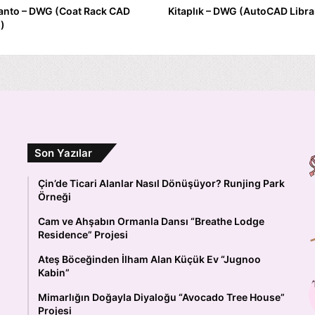
anto – DWG (Coat Rack CAD
Kitaplık – DWG (AutoCAD Libra
)
Son Yazılar
Çin’de Ticari Alanlar Nasıl Dönüşüyor? Runjing Park
Örneği
Cam ve Ahşabın Ormanla Dansı “Breathe Lodge
Residence” Projesi
Ateş Böceğinden İlham Alan Küçük Ev “Jugnoo
Kabin”
Mimarlığın Doğayla Diyaloğu “Avocado Tree House”
Projesi