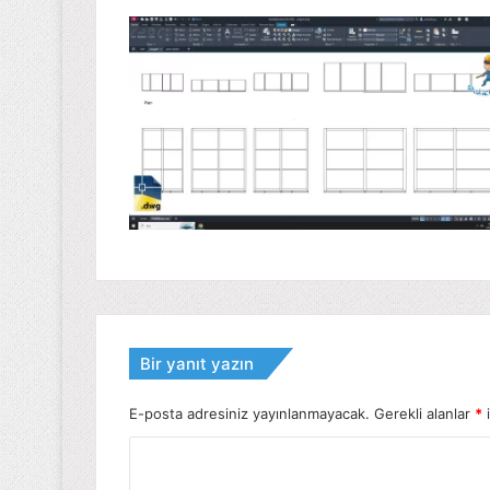
Bir yanıt yazın
E-posta adresiniz yayınlanmayacak.
Gerekli alanlar
*
i
Y
o