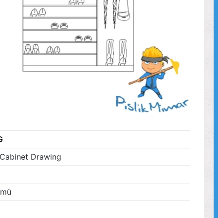
G
 Cabinet Drawing
ümü