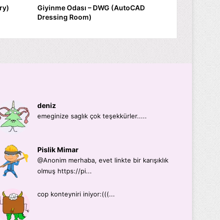
ry)
Giyinme Odası – DWG (AutoCAD
Dressing Room)
deniz
emeginize saglık çok teşekkürler.....
Pislik Mimar
@Anonim merhaba, evet linkte bir karışıklık
olmuş https://pi...
cop konteyniri iniyor:(((...