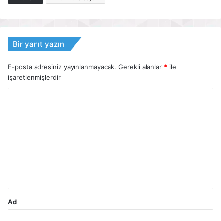
Bir yanıt yazın
E-posta adresiniz yayınlanmayacak.
Gerekli alanlar
*
ile
işaretlenmişlerdir
Y
o
r
u
m
*
Ad