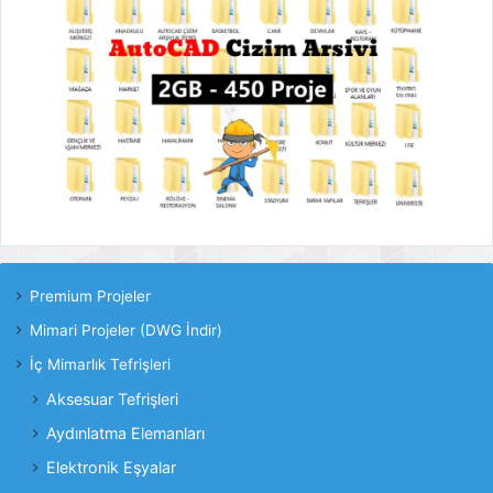
Premium Projeler
Mimari Projeler (DWG İndir)
İç Mimarlık Tefrişleri
Aksesuar Tefrişleri
Aydınlatma Elemanları
Elektronik Eşyalar