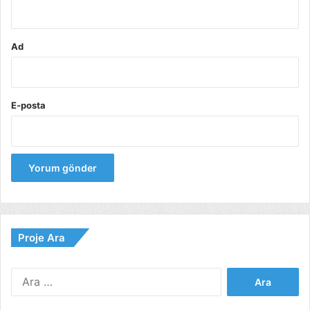
*
Ad
E-posta
Proje Ara
Arama: