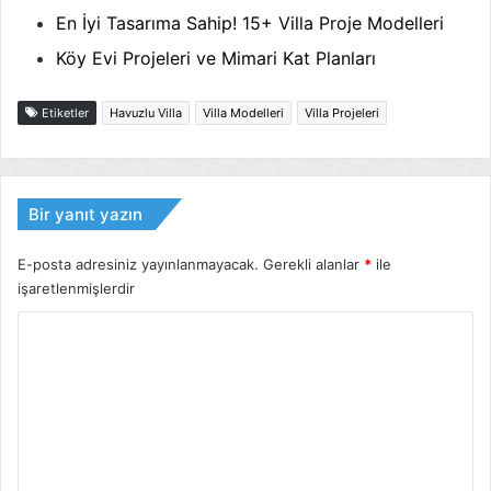
En İyi Tasarıma Sahip! 15+ Villa Proje Modelleri
Köy Evi Projeleri ve Mimari Kat Planları
Etiketler
Havuzlu Villa
Villa Modelleri
Villa Projeleri
Bir yanıt yazın
E-posta adresiniz yayınlanmayacak.
Gerekli alanlar
*
ile
işaretlenmişlerdir
Y
o
r
u
m