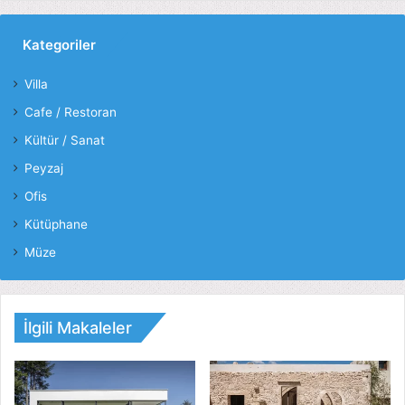
Kategoriler
Villa
Cafe / Restoran
Kültür / Sanat
Peyzaj
Ofis
Kütüphane
Müze
İlgili Makaleler