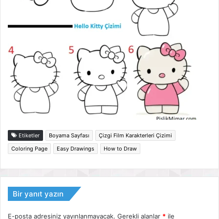
Etiketler
Boyama Sayfası
Çizgi Film Karakterleri Çizimi
Coloring Page
Easy Drawings
How to Draw
Bir yanıt yazın
E-posta adresiniz yayınlanmayacak.
Gerekli alanlar
*
ile