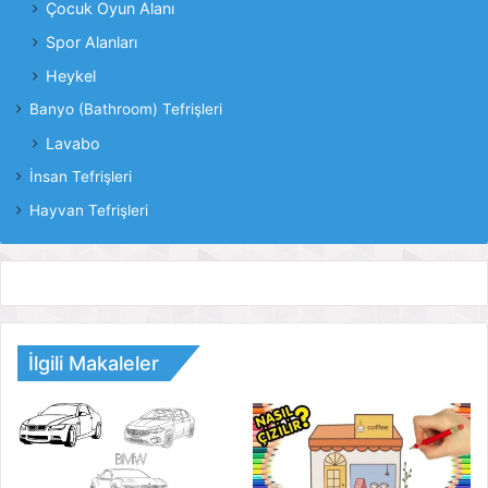
Çocuk Oyun Alanı
Spor Alanları
Heykel
Banyo (Bathroom) Tefrişleri
Lavabo
İnsan Tefrişleri
Hayvan Tefrişleri
İlgili Makaleler