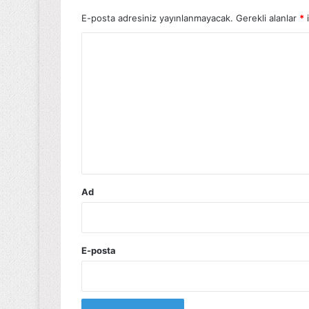
E-posta adresiniz yayınlanmayacak.
Gerekli alanlar
*
i
Y
o
r
u
m
*
Ad
E-posta