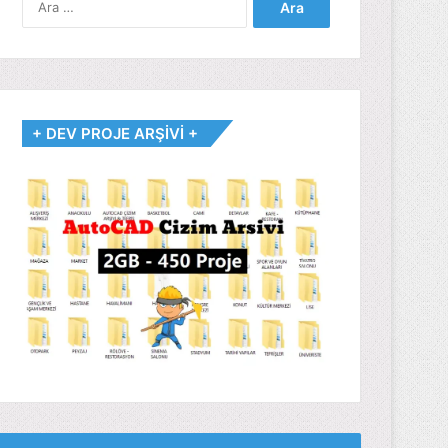
+ DEV PROJE ARŞİVİ +