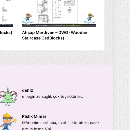
locks)
Ahşap Merdiven – DWG (Wooden
Staircase CadBlocks)
deniz
emeginize saglık çok teşekkürler.....
Pislik Mimar
@Anonim merhaba, evet linkte bir karışıklık
olmuş https://pi...