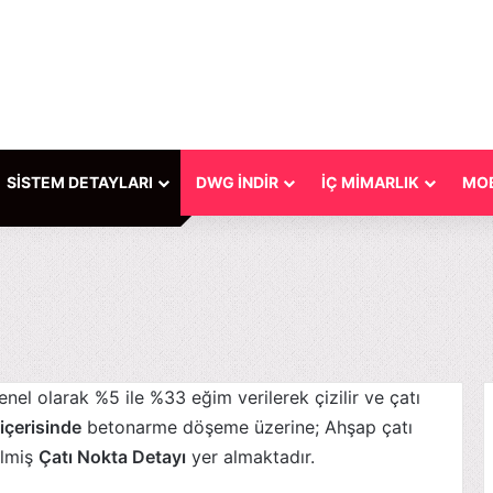
SİSTEM DETAYLARI
DWG İNDİR
İÇ MİMARLIK
MOB
enel olarak %5 ile %33 eğim verilerek çizilir ve çatı
 içerisinde
betonarme döşeme üzerine; Ahşap çatı
ilmiş
Çatı Nokta Detayı
yer almaktadır.