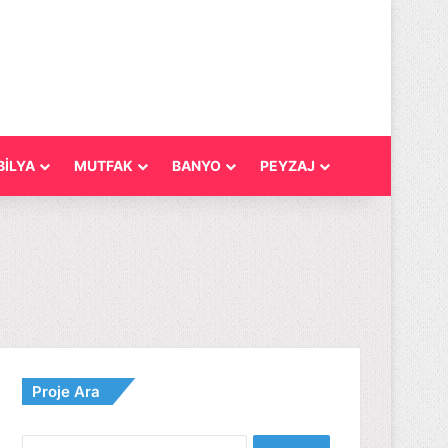
İLYA
MUTFAK
BANYO
PEYZAJ
Proje Ara
Arama: