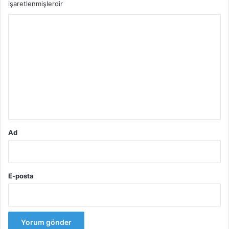
işaretlenmişlerdir
Y
o
r
u
m
*
Ad
E-posta