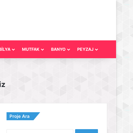
İLYA
MUTFAK
BANYO
PEYZAJ
iz
Proje Ara
Arama: