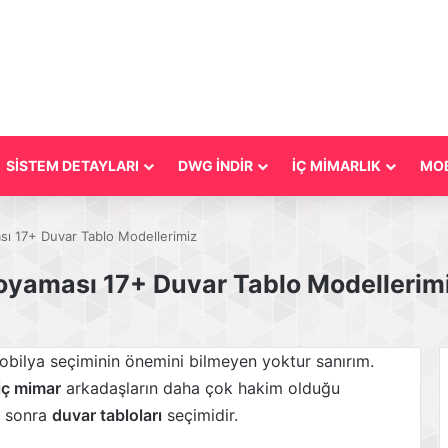
SİSTEM DETAYLARI
DWG İNDİR
İÇ MİMARLIK
MOB
ası 17+ Duvar Tablo Modellerimiz
Boyaması 17+ Duvar Tablo Modellerim
bilya seçiminin önemini bilmeyen yoktur sanırım.
iç mimar
arkadaşların daha çok hakim olduğu
i sonra
duvar tabloları
seçimidir.