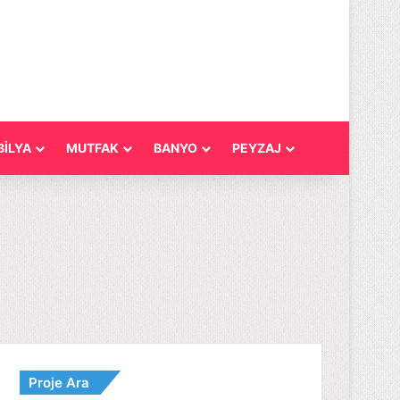
İLYA
MUTFAK
BANYO
PEYZAJ
Proje Ara