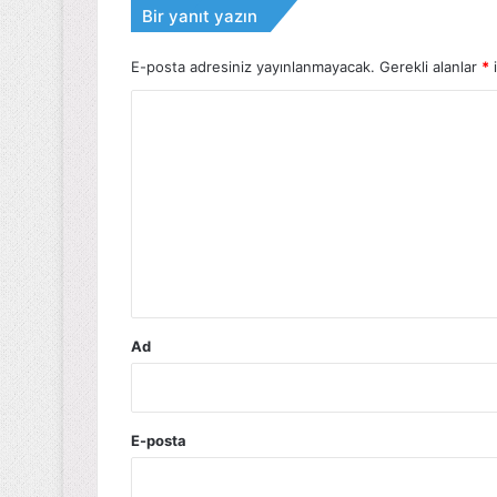
Bir yanıt yazın
E-posta adresiniz yayınlanmayacak.
Gerekli alanlar
*
i
Y
o
r
u
m
*
Ad
E-posta