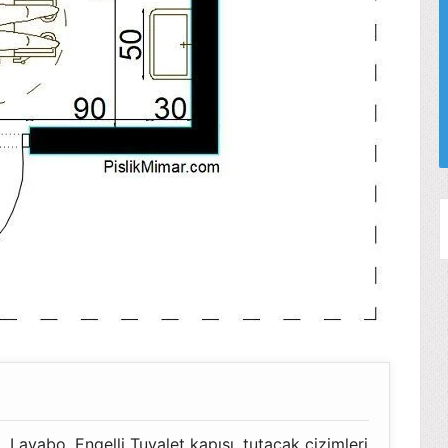
t, Lavabo, Engelli Tuvalet kapısı, tutacak çizimleri