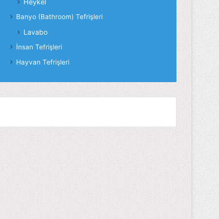
Heykel
Banyo (Bathroom) Tefrişleri
Lavabo
İnsan Tefrişleri
Hayvan Tefrişleri