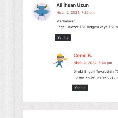
d
Ali İhsan Uzun
e
Nisan 2, 2024, 7:20 pm
d
Merhabalar,
i
Engelli Klozet TSE belgesi veya TSE no
k
i
Yanıtla
:
d
Cemil B.
e
Nisan 2, 2024, 8:44 pm
d
Direkt Engelli Tuvaletinin T
i
normal klozet olarak düşüne
k
i
Yanıtla
: