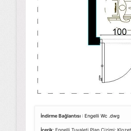
İndirme Bağlantısı
:
Engelli Wc .dwg
İçerik
; Engelli Tuvaleti Plan Çizimi; Kloze