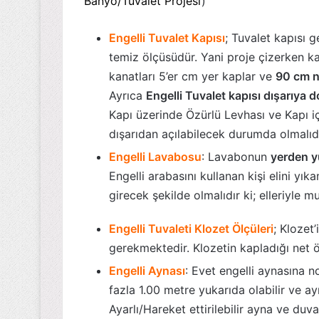
Banyo/Tuvalet Projesi
)
Engelli Tuvalet Kapısı
; Tuvalet kapısı 
temiz ölçüsüdür. Yani proje çizerken kap
kanatları 5’er cm yer kaplar ve
90 cm ne
Ayrıca
Engelli Tuvalet kapısı dışarıya do
Kapı üzerinde Özürlü Levhası ve Kapı içe
dışarıdan açılabilecek durumda olmalıdı
Engelli Lavabosu
: Lavabonun
yerden y
Engelli arabasını kullanan kişi elini yı
girecek şekilde olmalıdır ki; elleriyle 
Engelli Tuvaleti Klozet Ölçüleri
; Klozet
gerekmektedir. Klozetin kapladığı net ö
Engelli Aynası
: Evet engelli aynasına 
fazla 1.00 metre yukarıda olabilir ve ay
Ayarlı/Hareket ettirilebilir ayna ve duva