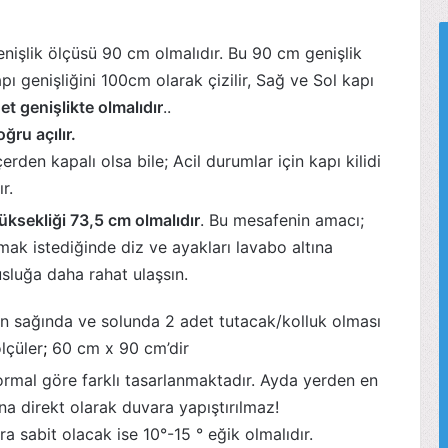
genişlik ölçüsü 90 cm olmalıdır. Bu 90 cm genişlik
ı genişliğini 100cm olarak çizilir, Sağ ve Sol kapı
t genişlikte olmalıdır
..
ğru açılır.
rden kapalı olsa bile; Acil durumlar için kapı kilidi
r.
üksekliği 73,5 cm olmalıdır
. Bu mesafenin amacı;
kamak istediğinde diz ve ayakları lavabo altına
musluğa daha rahat ulaşsın.
’in sağında ve solunda 2 adet tutacak/kolluk olması
lçüler
;
60 cm x 90 cm’dir
normal göre farklı tasarlanmaktadır. Ayda yerden en
na direkt olarak duvara yapıştırılmaz!
ra sabit olacak ise 10°-15 ° eğik olmalıdır.