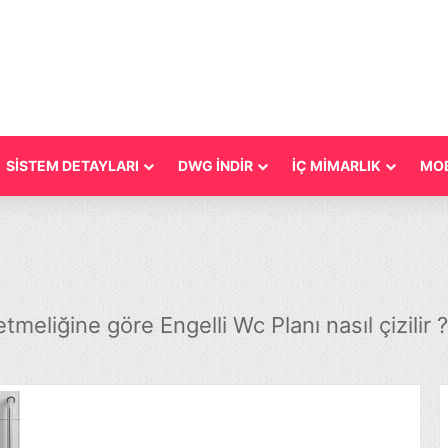
SİSTEM DETAYLARI
DWG İNDİR
İÇ MİMARLIK
MOB
tmeliğine göre Engelli Wc Planı nasıl çizilir ?