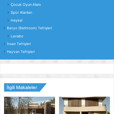
Çocuk Oyun Alanı
Spor Alanları
Heykel
Banyo (Bathroom) Tefrişleri
Lavabo
İnsan Tefrişleri
Hayvan Tefrişleri
İlgili Makaleler