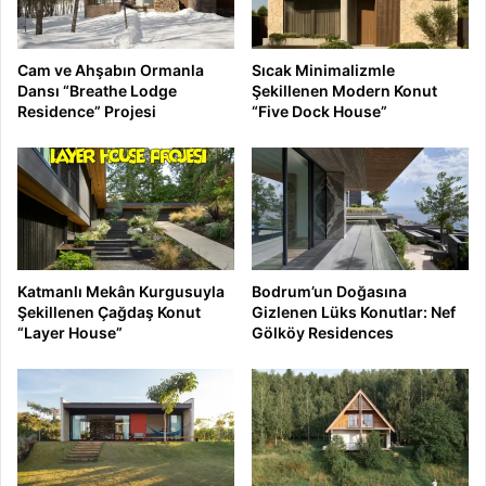
Cam ve Ahşabın Ormanla
Sıcak Minimalizmle
Dansı “Breathe Lodge
Şekillenen Modern Konut
Residence” Projesi
“Five Dock House”
Katmanlı Mekân Kurgusuyla
Bodrum’un Doğasına
Şekillenen Çağdaş Konut
Gizlenen Lüks Konutlar: Nef
“Layer House”
Gölköy Residences