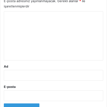
E-posta adresiniz yayınlanmayacak.
Gerekli alanlar
*
ile
işaretlenmişlerdir
Y
o
r
u
m
*
Ad
E-posta