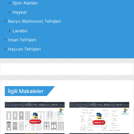
Spor Alanları
Heykel
Banyo (Bathroom) Tefrişleri
Lavabo
İnsan Tefrişleri
Hayvan Tefrişleri
İlgili Makaleler