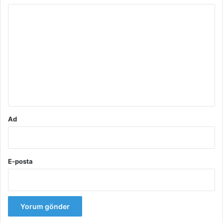
Y
o
r
u
m
*
Ad
E-posta