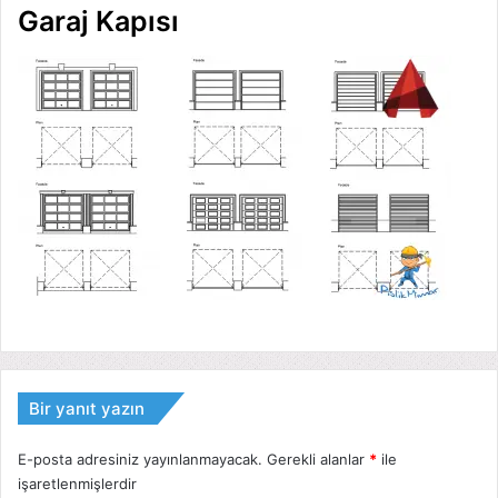
Garaj Kapısı
Bir yanıt yazın
E-posta adresiniz yayınlanmayacak.
Gerekli alanlar
*
ile
işaretlenmişlerdir