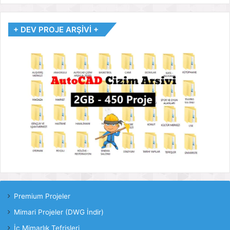
+ DEV PROJE ARŞİVİ +
Premium Projeler
Mimari Projeler (DWG İndir)
İç Mimarlık Tefrişleri