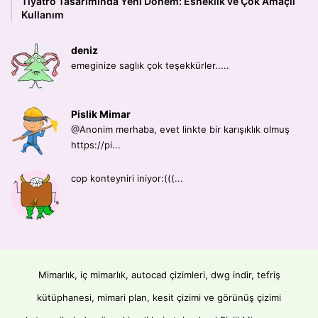
Tiyatro Tasarımında Yeni Dönem: Esneklik ve Çok Amaçlı
Kullanım
deniz
emeginize saglık çok teşekkürler.....
Pislik Mimar
@Anonim merhaba, evet linkte bir karışıklık olmuş
https://pi...
cop konteyniri iniyor:(((...
Mimarlık, iç mimarlık, autocad çizimleri, dwg indir, tefriş
kütüphanesi, mimari plan, kesit çizimi ve görünüş çizimi