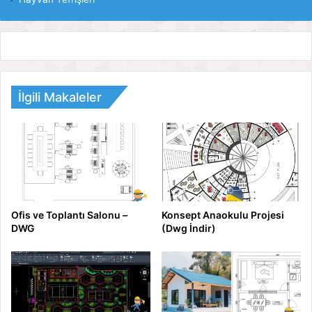
İlgili Makaleler
Ofis ve Toplantı Salonu –
Konsept Anaokulu Projesi
DWG
(Dwg İndir)