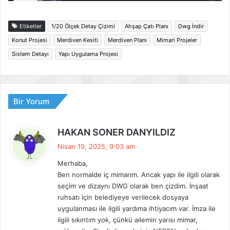
Etiketler
1/20 Ölçek Detay Çizimi
Ahşap Çatı Planı
Dwg İndir
Konut Projesi
Merdiven Kesiti
Merdiven Planı
Mimari Projeler
Sistem Detayı
Yapı Uygulama Projesi
Bir Yorum
d
HAKAN SONER DANYILDIZ
e
Nisan 19, 2025, 9:03 am
d
Merhaba,
i
Ben normalde iç mimarım. Ancak yapı ile ilgili olarak
k
seçim ve dizaynı DWG olarak ben çizdim. İnşaat
i
ruhsatı için belediyeye verilecek dosyaya
:
uygulanması ile ilgili yardıma ihtiyacım var. İmza ile
ilgili sıkıntım yok, çünkü ailemin yarısı mimar,