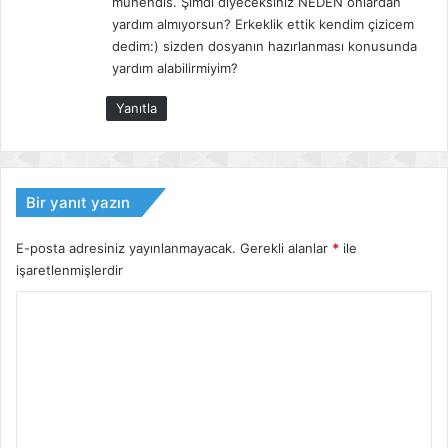
mühendis. Şimdi diyeceksiniz NEDEN onlardan
yardım almıyorsun? Erkeklik ettik kendim çizicem
dedim:) sizden dosyanın hazırlanması konusunda
yardım alabilirmiyim?
Yanıtla
Bir yanıt yazın
E-posta adresiniz yayınlanmayacak.
Gerekli alanlar
*
ile
işaretlenmişlerdir
Y
o
r
u
m