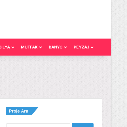
İLYA
MUTFAK
BANYO
PEYZAJ
Proje Ara
Arama: