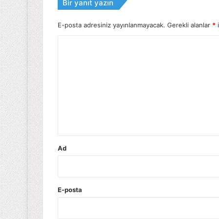
Bir yanıt yazın
E-posta adresiniz yayınlanmayacak.
Gerekli alanlar
*
i
Y
o
r
u
m
*
Ad
E-posta