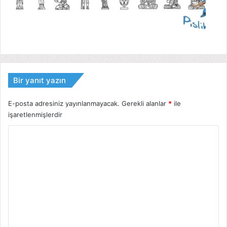
Bir yanıt yazın
E-posta adresiniz yayınlanmayacak.
Gerekli alanlar
*
ile
işaretlenmişlerdir
Y
o
r
u
m
*