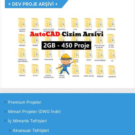
+ DEV PROJE ARŞİVİ +
Premium Projeler
Mimari Projeler (DWG İndir)
İç Mimarlık Tefrişleri
Aksesuar Tefrişleri