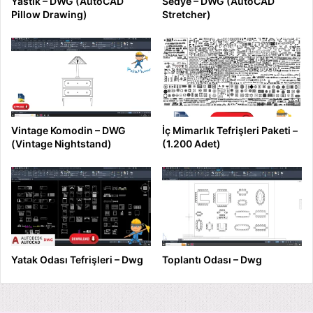
Yastık – DWG (AutoCAD
Sedye – DWG (AutoCAD
Pillow Drawing)
Stretcher)
Vintage Komodin – DWG
İç Mimarlık Tefrişleri Paketi –
(Vintage Nightstand)
(1.200 Adet)
Yatak Odası Tefrişleri – Dwg
Toplantı Odası – Dwg