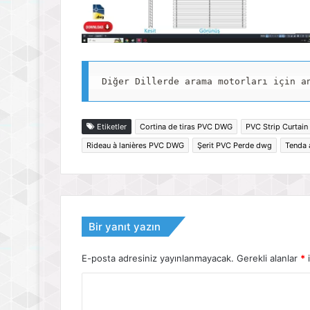
Diğer Dillerde arama motorları için 
Etiketler
Cortina de tiras PVC DWG
PVC Strip Curtai
Rideau à lanières PVC DWG
Şerit PVC Perde dwg
Tenda 
Bir yanıt yazın
E-posta adresiniz yayınlanmayacak.
Gerekli alanlar
*
i
Y
o