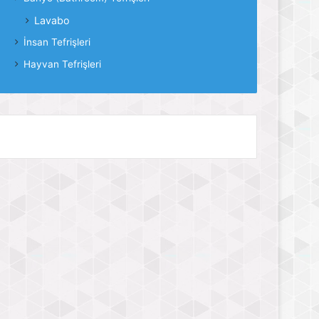
Lavabo
İnsan Tefrişleri
Hayvan Tefrişleri
iras PVC DWG, Rideau à lanières PVC DWG, Tenda a stris