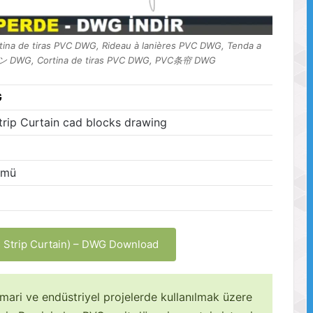
tina de tiras PVC DWG, Rideau à lanières PVC DWG, Tenda a
WG, Cortina de tiras PVC DWG, PVC条帘 DWG
G
Strip Curtain cad blocks drawing
ümü
 Strip Curtain) – DWG Download
mari ve endüstriyel projelerde kullanılmak üzere