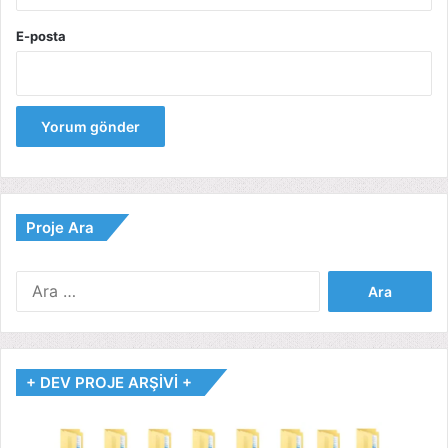
E-posta
Proje Ara
Arama:
+ DEV PROJE ARŞİVİ +