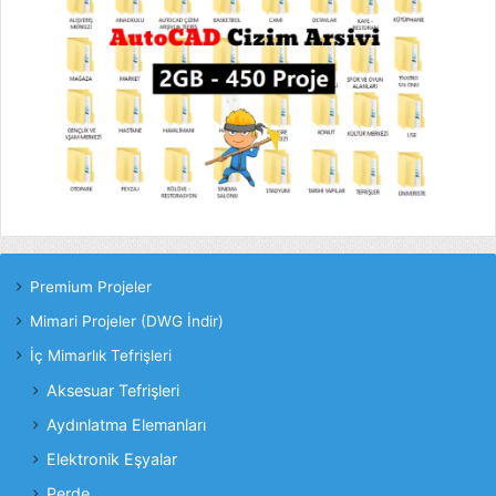
Premium Projeler
Mimari Projeler (DWG İndir)
İç Mimarlık Tefrişleri
Aksesuar Tefrişleri
Aydınlatma Elemanları
Elektronik Eşyalar
Perde