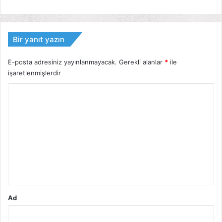
Bir yanıt yazın
E-posta adresiniz yayınlanmayacak.
Gerekli alanlar
*
ile
işaretlenmişlerdir
Y
o
r
u
m
*
Ad