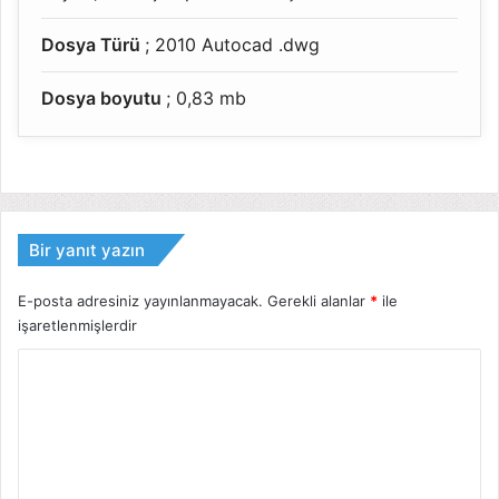
Dosya Türü
; 2010 Autocad .dwg
Dosya boyutu
; 0,83 mb
Bir yanıt yazın
E-posta adresiniz yayınlanmayacak.
Gerekli alanlar
*
ile
işaretlenmişlerdir
Y
o
r
u
m