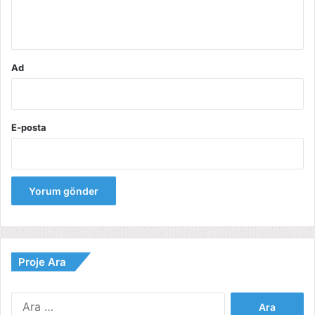
*
Ad
E-posta
Proje Ara
Arama: