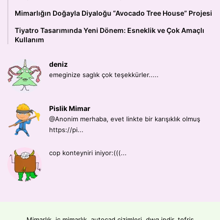
Mimarlığın Doğayla Diyaloğu “Avocado Tree House” Projesi
Tiyatro Tasarımında Yeni Dönem: Esneklik ve Çok Amaçlı
Kullanım
deniz
emeginize saglık çok teşekkürler.....
Pislik Mimar
@Anonim merhaba, evet linkte bir karışıklık olmuş
https://pi...
cop konteyniri iniyor:(((...
Mimarlık, iç mimarlık, autocad çizimleri, dwg indir, tefriş