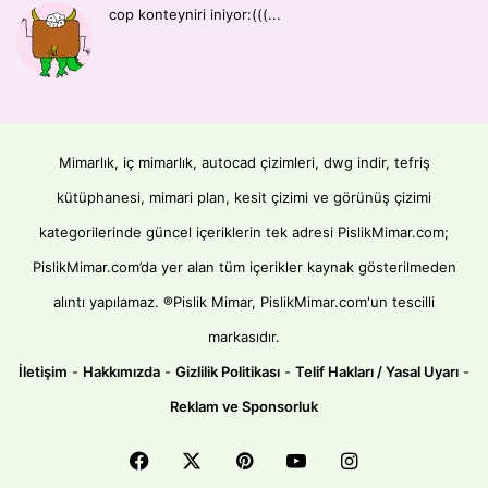
cop konteyniri iniyor:(((...
Mimarlık, iç mimarlık, autocad çizimleri, dwg indir, tefriş
kütüphanesi, mimari plan, kesit çizimi ve görünüş çizimi
kategorilerinde güncel içeriklerin tek adresi PislikMimar.com;
PislikMimar.com’da yer alan tüm içerikler kaynak gösterilmeden
alıntı yapılamaz. ®Pislik Mimar, PislikMimar.com'un tescilli
markasıdır.
İletişim
-
Hakkımızda
-
Gizlilik Politikası
-
Telif Hakları / Yasal Uyarı
-
Reklam ve Sponsorluk
Facebook
X
Pinterest
YouTube
Instagram