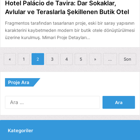
Hotel Palácio de Tavira: Dar Sokaklar,
Avlular ve Teraslarla Şekillenen Butik Otel
Fragmentos tarafından tasarlanan proje, eski bir saray yapısının
karakterini kaybetmeden modern bir butik otele dönüştürülmesi
üzerine kurulmuş. Mimari Proje Detayları…
«
1
2
3
4
5
»
...
Son
Proje Ara
Arama:
Kategoriler