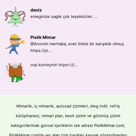
deniz
emeginize saglık çok teşekkürler.....
Pislik Mimar
@Anonim merhaba, evet linkte bir karışıklık olmuş
https://pi...
cop konteyniri iniyor:(((...
Mimarlık, iç mimarlık, autocad çizimleri, dwg indir, tefriş
kütüphanesi, mimari plan, kesit çizimi ve görünüş çizimi
kategorilerinde güncel içeriklerin tek adresi PislikMimar.com;
PislikMimar.com’da yer alan tüm içerikler kaynak gösterilmeden