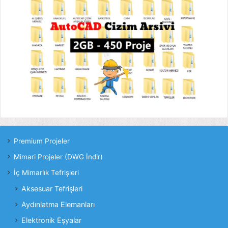
Premium Projeler
Mimari Projeler (DWG İndir)
İç Mimarlık Tefrişleri
Aksesuar Tefrişleri
Aydınlatma Elemanları
Elektronik Eşyalar